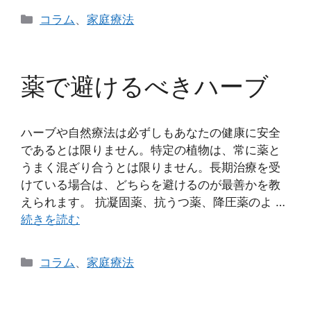
カ
コラム
、
家庭療法
テ
ゴ
リ
薬で避けるべきハーブ
ー
ハーブや自然療法は必ずしもあなたの健康に安全
であるとは限りません。特定の植物は、常に薬と
うまく混ざり合うとは限りません。長期治療を受
けている場合は、どちらを避けるのが最善かを教
えられます。 抗凝固薬、抗うつ薬、降圧薬のよ …
続きを読む
カ
コラム
、
家庭療法
テ
ゴ