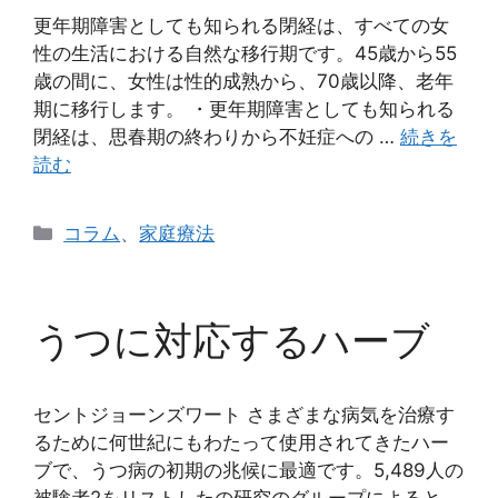
更年期障害としても知られる閉経は、すべての女
性の生活における自然な移行期です。45歳から55
歳の間に、女性は性的成熟から、70歳以降、老年
期に移行します。 ・更年期障害としても知られる
閉経は、思春期の終わりから不妊症への …
続きを
読む
カ
コラム
、
家庭療法
テ
ゴ
リ
うつに対応するハーブ
ー
セントジョーンズワート さまざまな病気を治療す
るために何世紀にもわたって使用されてきたハー
ブで、うつ病の初期の兆候に最適です。5,489人の
被験者2をリストしたの研究のグループによると、