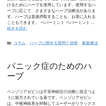
けるためにハーブを使用しています。使用するハ
ーブに応じて、さまざまなハーブ治療法がありま
す。ハーブは直接摂取することも、お茶に入れる
こともできます。 ペパーミント ペパーミント …
続きを読む
カ
コラム
、
ハーブに関する質問と回答
、
家庭療法
テ
ゴ
リ
パニック症のためのハ
ー
ーブ
ベンゾジアゼピンは不安神経症の治療に役立つよ
うに処方されている薬です。ベンゾジアゼピン
は、中枢神経系を抑制してユーザーがリラックス