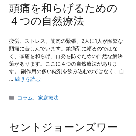
リ
頭痛を和らげるための
ー
４つの自然療法
疲労、ストレス、筋肉の緊張、2人に1人が頻繁な
頭痛に苦しんでいます。鎮痛剤に頼るのではな
く、頭痛を和らげ、再発を防ぐための自然な解決
策があります。ここに４つの自然療法がありま
す。 副作用の多い錠剤を飲み込むのではなく、自
…
続きを読む
カ
コラム
、
家庭療法
テ
ゴ
リ
セントジョーンズワー
ー