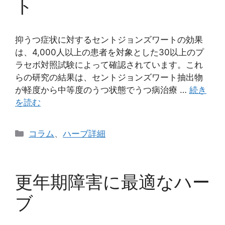
ト
抑うつ症状に対するセントジョンズワートの効果
は、4,000人以上の患者を対象とした30以上のプ
ラセボ対照試験によって確認されています。これ
らの研究の結果は、セントジョンズワート抽出物
が軽度から中等度のうつ状態でうつ病治療 …
続き
を読む
カ
コラム
、
ハーブ詳細
テ
ゴ
リ
更年期障害に最適なハー
ー
ブ