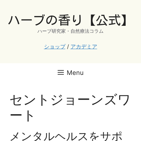
コ
ン
ハーブの香り【公式】
テ
ン
ハーブ研究家・自然療法コラム
ツ
へ
ショップ
/
アカデミア
ス
キ
ッ
Menu
プ
セントジョーンズワ
ート
メンタルヘルスをサポ