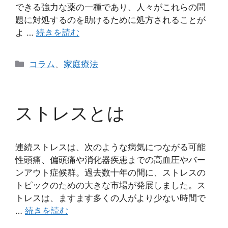
できる強力な薬の一種であり、人々がこれらの問
題に対処するのを助けるために処方されることが
よ …
続きを読む
カ
コラム
、
家庭療法
テ
ゴ
リ
ストレスとは
ー
連続ストレスは、次のような病気につながる可能
性頭痛、偏頭痛や消化器疾患までの高血圧やバー
ンアウト症候群。過去数十年の間に、ストレスの
トピックのための大きな市場が発展しました。ス
トレスは、ますます多くの人がより少ない時間で
…
続きを読む