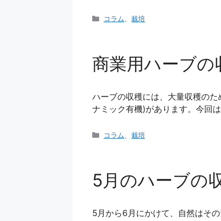
カ
コラム
、
栽培
テ
ゴ
リ
商業用ハーブの
ー
ハーブの収穫には、大量収穫のため
ナミック有機)があります。今回は
カ
コラム
、
栽培
テ
ゴ
リ
5月のハーブの
ー
5月から6月にかけて、自然はそ