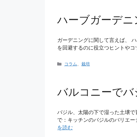
ゴ
リ
ハーブガーデニ
ー
ガーデニングに関して言えば、 
を回避するのに役立つヒントやコ
カ
コラム
、
栽培
テ
ゴ
リ
バルコニーでバ
ー
バジル、太陽の下で湿った土壌で
で：キッチンのバジルのバリエー
を読む