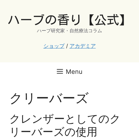
コ
ン
ハーブの香り【公式】
テ
ン
ハーブ研究家・自然療法コラム
ツ
へ
ショップ
/
アカデミア
ス
キ
ッ
Menu
プ
クリーバーズ
クレンザーとしてのク
リーバーズの使用