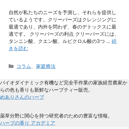
自然が私たちのニーズを予測し、それらを提供し
ているようです。クリーバーズはクレンジングに
最適であり、内外を問わず、春のデトックスに最
適です。 クリーバーズの利点 クリーバーズには、
タンニン酸、クエン酸、ルビクロル酸の3つ …
続
きを読む
カ
コラム
、
家庭療法
テ
ゴ
バイオダイナミック有機など完全手作業の家族経営農家か
リ
らの色も香りも新鮮なハーブティー販売。
ー
めありさんのハーブ
薬草分野に関心を持つ研究者のための豊富な情報。
ハーブの香り アカデミア