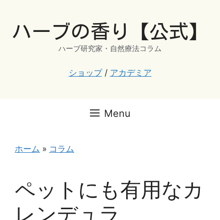
コ
ン
ハーブの香り【公式】
テ
ン
ハーブ研究家・自然療法コラム
ツ
へ
ショップ
/
アカデミア
ス
キ
ッ
Menu
プ
ホーム
»
コラム
ペットにも有用なカ
レンデュラ