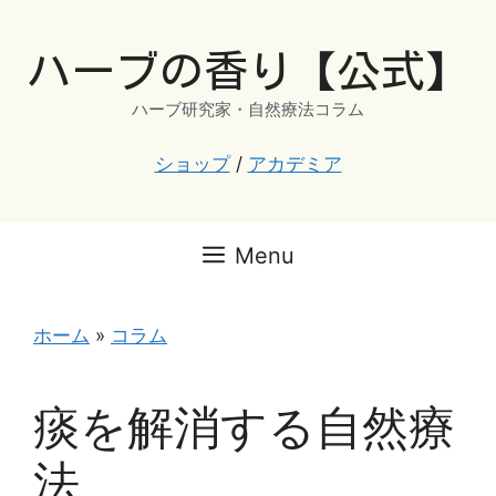
コ
ン
ハーブの香り【公式】
テ
ン
ハーブ研究家・自然療法コラム
ツ
へ
ショップ
/
アカデミア
ス
キ
ッ
Menu
プ
ホーム
»
コラム
痰を解消する自然療
法