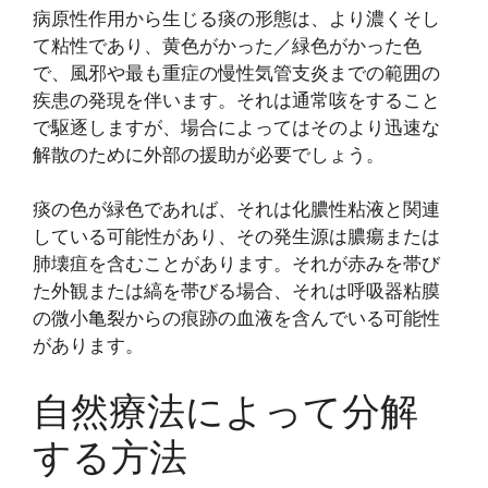
病原性作用から生じる痰の形態は、より濃くそし
て粘性であり、黄色がかった／緑色がかった色
で、風邪や最も重症の慢性気管支炎までの範囲の
疾患の発現を伴います。それは通常咳をすること
で駆逐しますが、場合によってはそのより迅速な
解散のために外部の援助が必要でしょう。
痰の色が緑色であれば、それは化膿性粘液と関連
している可能性があり、その発生源は膿瘍または
肺壊疽を含むことがあります。それが赤みを帯び
た外観または縞を帯びる場合、それは呼吸器粘膜
の微小亀裂からの痕跡の血液を含んでいる可能性
があります。
自然療法によって分解
する方法