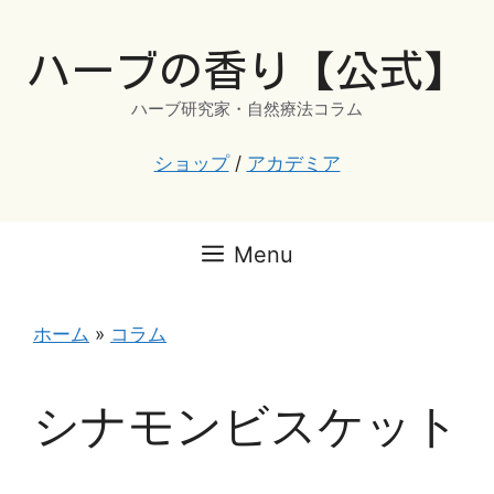
コ
ン
ハーブの香り【公式】
テ
ン
ハーブ研究家・自然療法コラム
ツ
へ
ショップ
/
アカデミア
ス
キ
ッ
Menu
プ
ホーム
»
コラム
シナモンビスケット