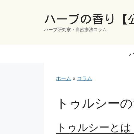
コ
ン
ハーブの香り【
テ
ン
ハーブ研究家・自然療法コラム
ツ
へ
ス
キ
ッ
プ
ホーム
»
コラム
トゥルシーの
トゥルシーとは