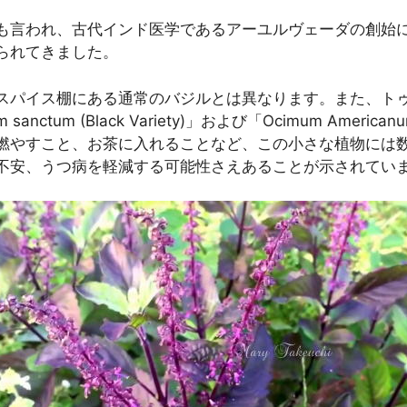
も言われ、古代インド医学であるアーユルヴェーダの創始
られてきました。
スパイス棚にある通常のバジルとは異なります。また、ト
tum (Black Variety)」および「Ocimum Americanu
燃やすこと、お茶に入れることなど、この小さな植物には
不安、うつ病を軽減する可能性さえあることが示されてい