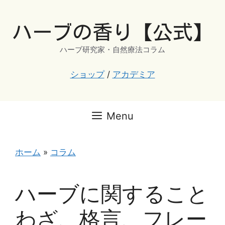
コ
ン
ハーブの香り【公式】
テ
ン
ハーブ研究家・自然療法コラム
ツ
へ
ショップ
/
アカデミア
ス
キ
ッ
Menu
プ
ホーム
»
コラム
ハーブに関すること
わざ、格言、フレー