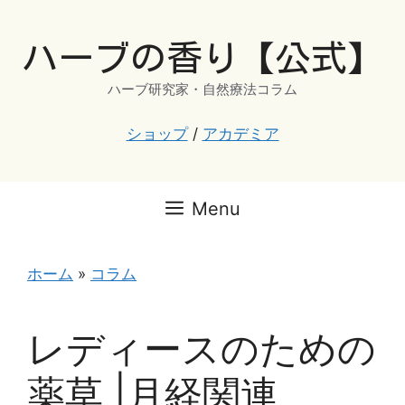
コ
ン
ハーブの香り【公式】
テ
ン
ハーブ研究家・自然療法コラム
ツ
へ
ショップ
/
アカデミア
ス
キ
ッ
Menu
プ
ホーム
»
コラム
レディースのための
薬草 |月経関連