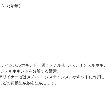
づいた治療）
システインスルホキシド（例：メチル-L-システインスルホキ
インスルホキシドを分解する酵素。
アリイナーゼはメチル-L-システインスルホキシドに作用
などの変換生成物を生成します。