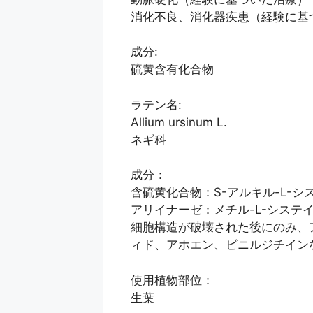
消化不良、消化器疾患（経験に基
成分:
硫黄含有化合物
ラテン名:
Allium ursinum L.
ネギ科
成分：
含硫黄化合物：S-アルキル-L-
アリイナーゼ：メチル-L-システ
細胞構造が破壊された後にのみ、
ィド、アホエン、ビニルジチイン
使用植物部位：
生葉