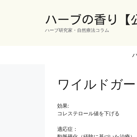
コ
ン
ハーブの香り【
テ
ン
ハーブ研究家・自然療法コラム
ツ
へ
ス
キ
ッ
プ
ワイルドガーリック
効果:
コレステロール値を下げる
適応症：
動脈硬化（経験に基づいた治療）