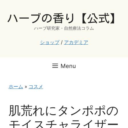
コ
ン
ハーブの香り【公式】
テ
ン
ハーブ研究家・自然療法コラム
ツ
へ
ショップ
/
アカデミア
ス
キ
ッ
Menu
プ
ホーム
»
コスメ
肌荒れにタンポポの
モイスチャライザー