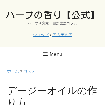
コ
ン
ハーブの香り【公式】
テ
ン
ハーブ研究家・自然療法コラム
ツ
へ
ショップ
/
アカデミア
ス
キ
ッ
Menu
プ
ホーム
»
コスメ
デージーオイルの作
り方