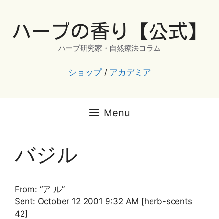
コ
ン
ハーブの香り【公式】
テ
ン
ハーブ研究家・自然療法コラム
ツ
へ
ショップ
/
アカデミア
ス
キ
ッ
Menu
プ
バジル
From: “ア ル”
Sent: October 12 2001 9:32 AM [herb-scents
42]