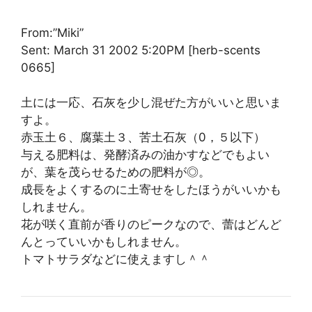
From:”Miki”
Sent: March 31 2002 5:20PM [herb-scents
0665]
土には一応、石灰を少し混ぜた方がいいと思いま
すよ。
赤玉土６、腐葉土３、苦土石灰（0，５以下）
与える肥料は、発酵済みの油かすなどでもよい
が、葉を茂らせるための肥料が◎。
成長をよくするのに土寄せをしたほうがいいかも
しれません。
花が咲く直前が香りのピークなので、蕾はどんど
んとっていいかもしれません。
トマトサラダなどに使えますし＾＾