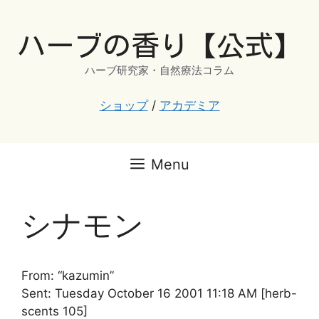
コ
ン
ハーブの香り【公式】
テ
ン
ハーブ研究家・自然療法コラム
ツ
へ
ショップ
/
アカデミア
ス
キ
ッ
Menu
プ
シナモン
From: “kazumin”
Sent: Tuesday October 16 2001 11:18 AM [herb-
scents 105]